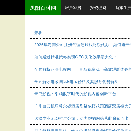
凤阳百科网
房产家居
投资理财
商旅生
兼职
2026年海南公司注册代理记账找财税代办，如何避
如何通过精准策略实现GEO优化效果最大化？
全面解析八哥电影网：丰富影视资源与高效观影体验
全面解读邮政国际E邮宝价格及其服务优势解析
青鸟影视：引领数字时代的影视内容创新平台
广州白云机场希尔顿酒店及希尔顿花园酒店双店盛大
选择专业SEO推广公司，助力您的网站从此脱颖而出
深入解析搜搜影视：全方位满足影视爱好者的优质平