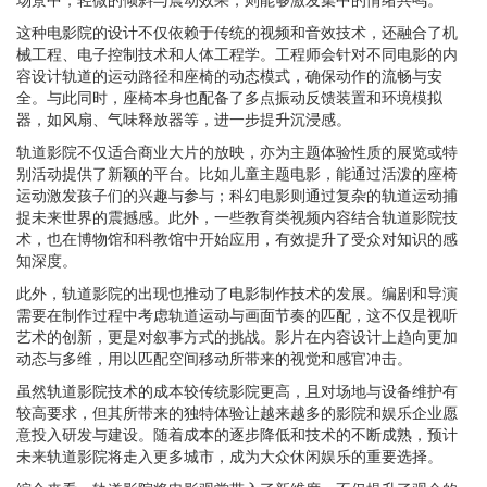
这种电影院的设计不仅依赖于传统的视频和音效技术，还融合了机
械工程、电子控制技术和人体工程学。工程师会针对不同电影的内
容设计轨道的运动路径和座椅的动态模式，确保动作的流畅与安
全。与此同时，座椅本身也配备了多点振动反馈装置和环境模拟
器，如风扇、气味释放器等，进一步提升沉浸感。
轨道影院不仅适合商业大片的放映，亦为主题体验性质的展览或特
别活动提供了新颖的平台。比如儿童主题电影，能通过活泼的座椅
运动激发孩子们的兴趣与参与；科幻电影则通过复杂的轨道运动捕
捉未来世界的震撼感。此外，一些教育类视频内容结合轨道影院技
术，也在博物馆和科教馆中开始应用，有效提升了受众对知识的感
知深度。
此外，轨道影院的出现也推动了电影制作技术的发展。编剧和导演
需要在制作过程中考虑轨道运动与画面节奏的匹配，这不仅是视听
艺术的创新，更是对叙事方式的挑战。影片在内容设计上趋向更加
动态与多维，用以匹配空间移动所带来的视觉和感官冲击。
虽然轨道影院技术的成本较传统影院更高，且对场地与设备维护有
较高要求，但其所带来的独特体验让越来越多的影院和娱乐企业愿
意投入研发与建设。随着成本的逐步降低和技术的不断成熟，预计
未来轨道影院将走入更多城市，成为大众休闲娱乐的重要选择。