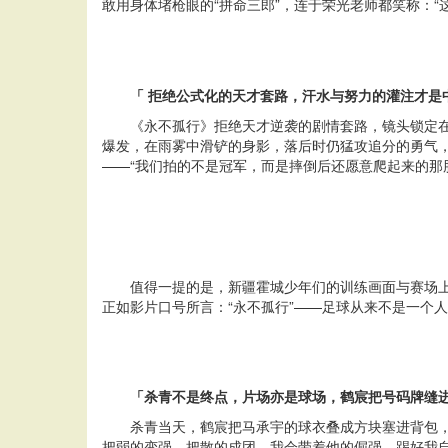
敢用身体堵枪眼的“拼命三郎”，连于荣光老师都笑称：“
「 拒绝公式化的天才套路，汗水与努力的灌注才是
《永不孤行》拒绝天才逆袭的剧情套路，镜头锁定在
爆发，在雨雾中滑铲的身影，落后时仍猛攻追分的勇气
——“我们拍的不是冠军，而是摔倒后还愿意爬起来的那
值得一提的是，新疆霍城少年们的训练画面与赛场
正如影片口号所言：“永不孤行”——足球从来不是一个
「杀青不是终点，片场亦是球场，鹤宸把号码牌缝
杀青当天，鹤宸把马承宇的球衣叠成方块塞进背包，
把弱的变强、把散的成团。我会带着他的倔强，踢好我自