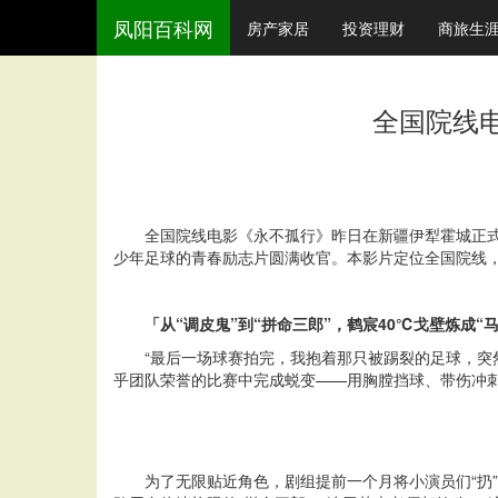
凤阳百科网
房产家居
投资理财
商旅生
全国院线电
全国院线电影《永不孤行》昨日在新疆伊犁霍城正式
少年足球的青春励志片圆满收官。本影片定位全国院线
「从“调皮鬼”到“拼命三郎”，鹤宸40℃戈壁炼成“
“最后一场球赛拍完，我抱着那只被踢裂的足球，突
乎团队荣誉的比赛中完成蜕变——用胸膛挡球、带伤冲
为了无限贴近角色，剧组提前一个月将小演员们“扔