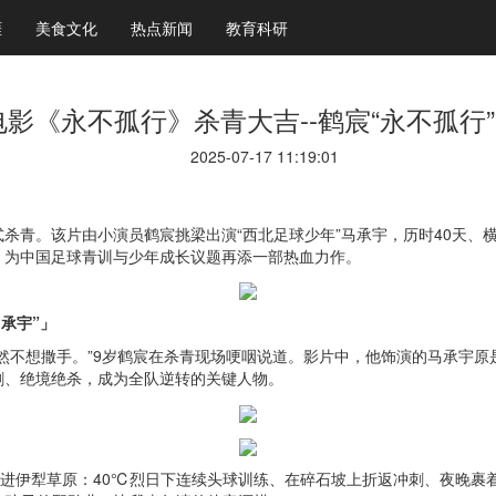
涯
美食文化
热点新闻
教育科研
影《永不孤行》杀青大吉--鹤宸“永不孤行
2025-07-17 11:19:01
杀青。该片由小演员鹤宸挑梁出演“西北足球少年”马承宇，历时40天、横
，为中国足球青训与少年成长议题再添一部热血力作。
马承宇”」
然不想撒手。”9岁鹤宸在杀青现场哽咽说道。影片中，他饰演的马承宇原
刺、绝境绝杀，成为全队逆转的关键人物。
”进伊犁草原：40℃烈日下连续头球训练、在碎石坡上折返冲刺、夜晚裹