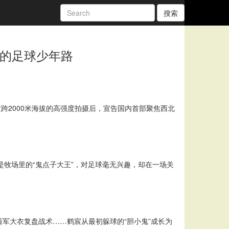
搜索
”的足球少年路
跨2000米海拔的高强度拍摄后，宣告国内首部聚焦西北
是牧场里的“鬼点子大王”，对足球毫无兴趣，却在一场关
着军大衣复盘战术……鹤宸从最初躲球的“胆小鬼”成长为