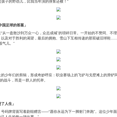
这孩子的野劲儿，比我当年演的侠客还横！”
中国足球的答案」
“从一盘散沙到万众一心，众志成城”的琐碎日常。一开始的不赞同、不
，以及对于胜利的渴望，最后的拥抱、雪山下互相传递的那双破旧球鞋…
股气儿。”
上的少年们的剪辑，形成奇妙呼应：职业赛场上的飞铲与戈壁滩上的滑铲
人的战斗，而是一群人的托举。
进了人生」
号码牌背面写着剧组赠言——“愿你永远为下一脚射门奔跑”。这位少年面
己人生的每一场比赛。”